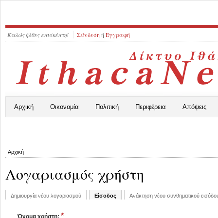
Καλώς ήλθες επισκέπτη!
Σύνδεση
ή
Εγγραφή
Αρχική
Οικονομία
Πολιτική
Περιφέρεια
Απόψεις
Αρχική
Λογαριασμός χρήστη
Δημιουργία νέου λογαριασμού
Είσοδος
Ανάκτηση νέου συνθηματικού εισόδο
*
Όνομα χρήστη: