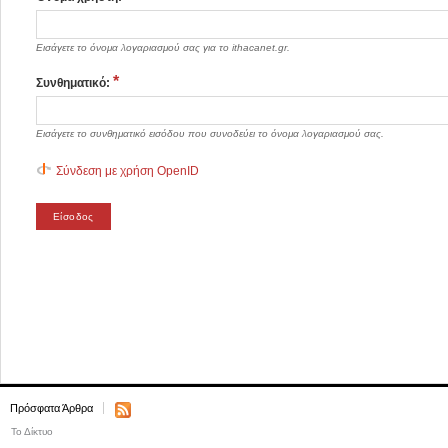
Εισάγετε το όνομα λογαριασμού σας για το ithacanet.gr.
*
Συνθηματικό:
Εισάγετε το συνθηματικό εισόδου που συνοδεύει το όνομα λογαριασμού σας.
Σύνδεση με χρήση OpenID
Πρόσφατα Άρθρα
Το Δίκτυο