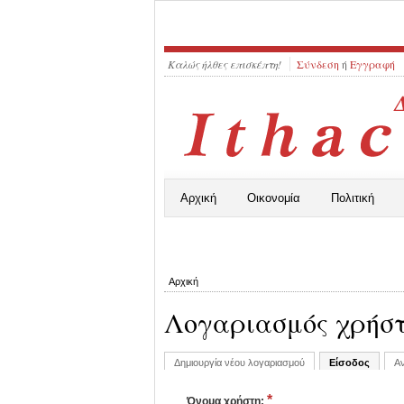
Καλώς ήλθες επισκέπτη!
Σύνδεση
ή
Εγγραφή
Αρχική
Οικονομία
Πολιτική
Αρχική
Λογαριασμός χρήσ
Δημιουργία νέου λογαριασμού
Είσοδος
Αν
*
Όνομα χρήστη: