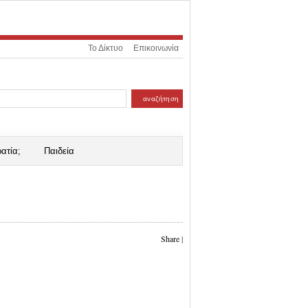
Το Δίκτυο
Επικοινωνία
ατία;
Παιδεία
Share
|