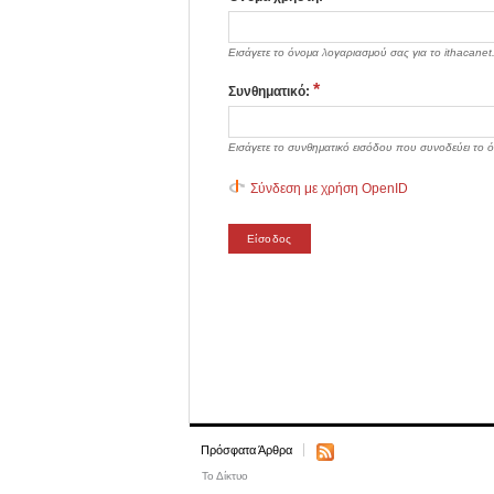
Εισάγετε το όνομα λογαριασμού σας για το ithacanet.
*
Συνθηματικό:
Εισάγετε το συνθηματικό εισόδου που συνοδεύει το 
Σύνδεση με χρήση OpenID
Πρόσφατα Άρθρα
Το Δίκτυο