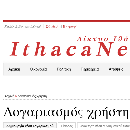
Καλώς ήλθες επισκέπτη!
Σύνδεση
ή
Εγγραφή
Αρχική
Οικονομία
Πολιτική
Περιφέρεια
Απόψεις
Αρχική
»
Λογαριασμός χρήστη
Λογαριασμός χρήστη
Δημιουργία νέου λογαριασμού
Είσοδος
Ανάκτηση νέου συνθηματικού εισό