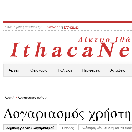
Καλώς ήλθες επισκέπτη!
Σύνδεση
ή
Εγγραφή
Αρχική
Οικονομία
Πολιτική
Περιφέρεια
Απόψεις
Αρχική
»
Λογαριασμός χρήστη
Λογαριασμός χρήστη
Δημιουργία νέου λογαριασμού
Είσοδος
Ανάκτηση νέου συνθηματικού εισό