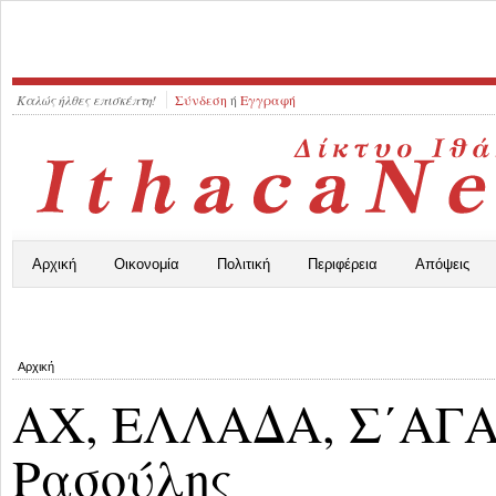
Καλώς ήλθες επισκέπτη!
Σύνδεση
ή
Εγγραφή
Αρχική
Οικονομία
Πολιτική
Περιφέρεια
Απόψεις
Αρχική
ΑΧ, ΕΛΛΑΔΑ, Σ΄ΑΓ
Ρασούλης