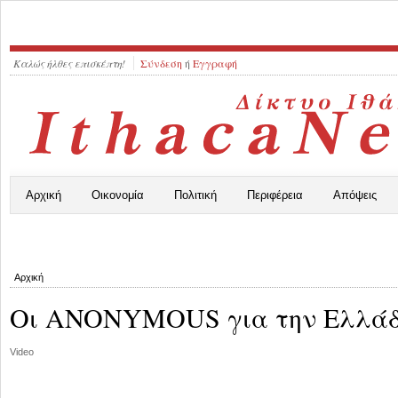
Καλώς ήλθες επισκέπτη!
Σύνδεση
ή
Εγγραφή
Αρχική
Οικονομία
Πολιτική
Περιφέρεια
Απόψεις
Αρχική
Οι ΑNONYMOUS για την Ελλάδ
Video