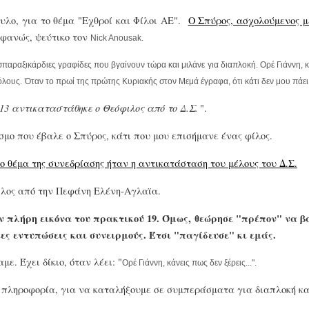
υλο, για το θέμα "Εχθροί και Φίλοι ΑΕ".
Ο Σπύρος, ασχολούμενος με
οφανώς, ψεύτικο τον
Nick Anousak.
σπαραξικάρδιες γραφίδες που βγαίνουν τώρα και μιλάνε για διαπλοκή. Ορέ Γιάννη, κά
όλους.
Όταν το πρωί της πρώτης Κυριακής στον Μεμά έγραφα, ότι κάτι δεν μου πάει κ
013 αντικαταστάθηκε ο Θεόφιλος από το Δ.Σ.
".
εσμο που έβαλε ο Σπύρος, κάτι που μου επισήμανε ένας φίλος.
το θέμα της συνεδρίασης ήταν η αντικατάσταση του μέλους του Δ.Σ.
ιλος από την Πεφάνη Ελένη-Αγλαϊα.
ν πλήρη εικόνα του πρακτικού 19. Όμως, θεώρησε "πρέπον" να β
κες εντυπώσεις και συνειρμούς. Έτσι "παγίδευσε" κι εμάς.
ε. Έχει δίκιο, όταν λέει: "
Ορέ Γιάννη, κάνεις πως δεν ξέρεις...".
πληροφορία, για να καταλήξουμε σε συμπεράσματα για διαπλοκή κα