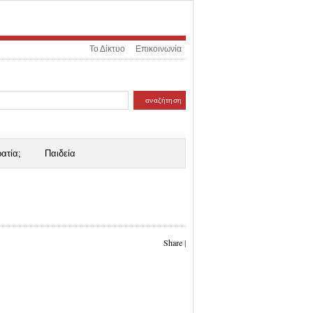
Το Δίκτυο
Επικοινωνία
ατία;
Παιδεία
Share
|