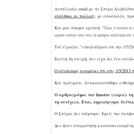
Αντάλλαξα email με το Σπύρο Αλεβιζόπο
στάλθηκε σε πολλούς
, με αποστολέα, πρ
Και μου άσκησε κριτική: "
Προς τι λοιπόν οι 
ωραία «πένα» σου που τα γράφεις καλύτερα απ’ 
Τού έγραψα: "
υποψιάζομαι ότι την 1/5/2
Εκείνη τη στιγμή, δεν είχα δει ένα σύνδ
Ο σύνδεσμος αναφέρει ότι στις 1/5/2013 
Και πράγματι. Αντικαταστάθηκε ο Θεόφ
Ο αρθρογράφος του fimotro γνώριζε τη
τη συνέχεια. Έτσι, δημιούργησε ψεύτι
Ο Σπύρος δεν τσίμπησε. Εμείς την πατήσαμ
Δεν ήταν απαραίτητη η κατασκευασμένη 