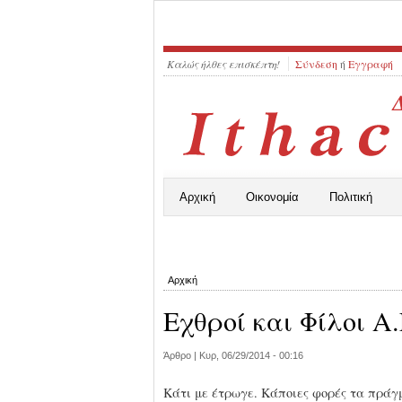
Καλώς ήλθες επισκέπτη!
Σύνδεση
ή
Εγγραφή
Αρχική
Οικονομία
Πολιτική
Αρχική
Εχθροί και Φίλοι Α.
Άρθρο |
Κυρ, 06/29/2014 - 00:16
Κάτι με έτρωγε. Κάποιες φορές τα πράγ