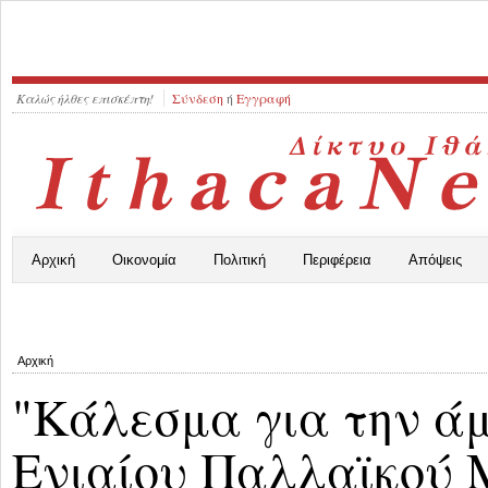
Καλώς ήλθες επισκέπτη!
Σύνδεση
ή
Εγγραφή
Αρχική
Οικονομία
Πολιτική
Περιφέρεια
Απόψεις
Αρχική
"Κάλεσμα για την ά
Ενιαίου Παλλαϊκού 