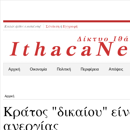
Καλώς ήλθες επισκέπτη!
Σύνδεση
ή
Εγγραφή
Αρχική
Οικονομία
Πολιτική
Περιφέρεια
Απόψεις
Αρχική
Κράτος "δικαίου" εί
ανεργίας