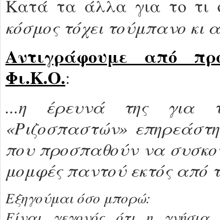
Κατά τα άλλα για το τι σ
κόσμος τόχει τούμπανο κι 
Αντιγράφουμε από προ
Φι.Κ.Ο.
:
...η έρευνά της για 
«Ριζοσπαστών» επηρεάστηκ
που προσπαθούν να συσκοτ
μομφές παντού εκτός από 
Εξηγούμαι όσο μπορώ:
Είναι γεγονός ότι η γνήσια, 