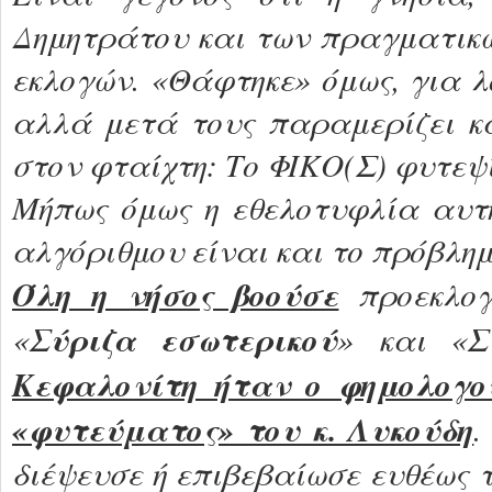
Δημητράτου και των πραγματικώ
εκλογών. «Θάφτηκε» όμως, για λ
αλλά μετά τους παραμερίζει κ
στον φταίχτη: Το ΦΙΚΟ(Σ) φυτεψ
Μήπως όμως η εθελοτυφλία αυτ
αλγόριθμου είναι και το πρόβλη
Όλη η νήσος βοούσε
προεκλο
Σύριζα εσωτερικού
Σ
«
» και «
Κεφαλονίτη ήταν ο φημολογο
«φυτεύματος» του κ. Λυκούδη
.
διέψευσε ή επιβεβαίωσε ευθέως 