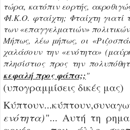
τώρα, κατόπιν εορτής, ακροθιγώ
ΦΙ.Κ.Ο. φταίχτη; Φταίχτη γιατί
των «επαγγελματιών» πολιτικών
Μήπως, λέω μήπως, οι «Ριζοσπ
χαλάσουν την «ενότητα» (μαύρη
πλησίστιος προς την πολυπόθη
κεφαλή προς φάπα;;
"
(υπογραμμίσεις δικές μας)
Κύπτουν...κύπτουν,συναγων
ενότητα)
"... Αυτή τη ρημα
αρχές , που άλλο σκο