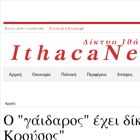
Καλώς ήλθες επισκέπτη!
Σύνδεση
ή
Εγγραφή
Αρχική
Οικονομία
Πολιτική
Περιφέρεια
Απόψεις
Αρχική
O "γάιδαρος" έχει δίκ
Κρούσος"