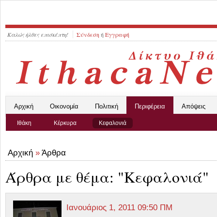
Καλώς ήλθες επισκέπτη!
Σύνδεση
ή
Εγγραφή
Αρχική
Οικονομία
Πολιτική
Περιφέρεια
Απόψεις
Ιθάκη
Κέρκυρα
Κεφαλονιά
Αρχική
»
Άρθρα
Άρθρα με θέμα: "Κεφαλονιά"
Ιανουάριος 1, 2011 09:50 ΠΜ