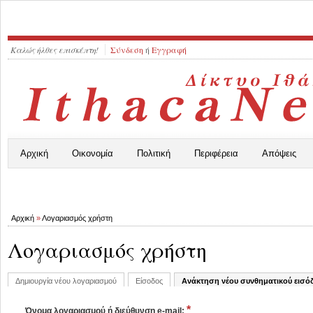
Καλώς ήλθες επισκέπτη!
Σύνδεση
ή
Εγγραφή
Αρχική
Οικονομία
Πολιτική
Περιφέρεια
Απόψεις
Αρχική
»
Λογαριασμός χρήστη
Λογαριασμός χρήστη
Δημιουργία νέου λογαριασμού
Είσοδος
Ανάκτηση νέου συνθηματικού εισό
*
Όνομα λογαριασμού ή διεύθυνση e-mail: