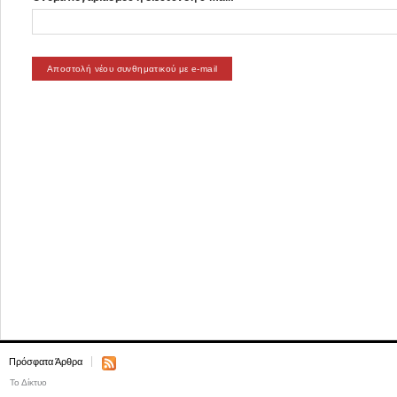
Πρόσφατα Άρθρα
Το Δίκτυο