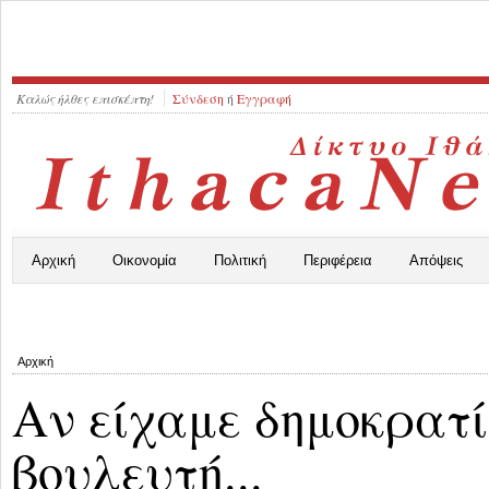
Καλώς ήλθες επισκέπτη!
Σύνδεση
ή
Εγγραφή
Αρχική
Οικονομία
Πολιτική
Περιφέρεια
Απόψεις
Αρχική
Αν είχαμε δημοκρατί
βουλευτή...