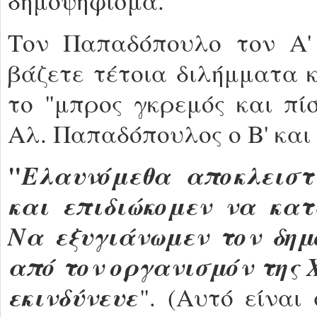
δημοψήφισμα.
Τον Παπαδόπουλο τον Α' 
βάζετε τέτοια διλήμματα 
το "μπρος γκρεμός και πί
Αλ. Παπαδόπουλος ο Β' και 
"
Ελαυνόμεθα αποκλειστ
και επιδιώκομεν να κα
Να εξυγιάνωμεν τον δημ
από τον οργανισμόν της 
εκινδύνευε
". (Αυτό είναι