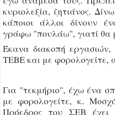
εγώ ανάμεσα τους. Πρέπει
κυριολεξία, ζητιάνος. Δίν
κάποιοι άλλοι δίνουν έ
γράφω "πουλάω", γιατί θα 
Έκανα διακοπή εργασιών,
ΤΕΒΕ και με φορολογείτε, α
Για "τεκμήριο", έχω ένα σπ
με φορολογείτε, κ. Μοσ
Πρόεδρος του ΣΕΒ έχει 