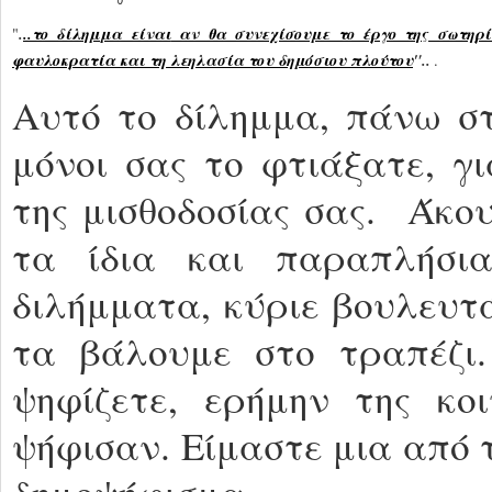
.
..
το δίλημμα είναι
αν θα συνεχίσουμε το έργο της σωτηρ
"
φαυλοκρατία και τη λεηλασία του δημόσιου πλούτου
"..
.
Αυτό το δίλημμα, πάνω στ
μόνοι σας το φτιάξατε, γ
της μισθοδοσίας σας. Άκο
τα ίδια και παραπλήσι
διλήμματα, κύριε βουλευτ
τα βάλουμε στο τραπέζι.
ψηφίζετε, ερήμην της κο
ψήφισαν. Είμαστε μια από τ