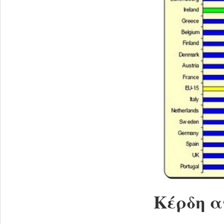
Κέρδη α