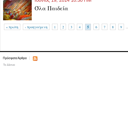
Ιούνιος 19, 2014 10:30 ΠΜ
Όλα Παιδεία
« πρώτη
‹ προηγούμενη
1
2
3
4
5
6
7
8
9
Πρόσφατα Άρθρα
Το Δίκτυο