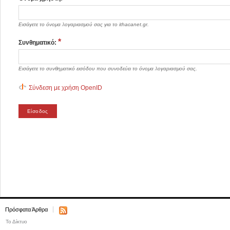
Εισάγετε το όνομα λογαριασμού σας για το ithacanet.gr.
*
Συνθηματικό:
Εισάγετε το συνθηματικό εισόδου που συνοδεύει το όνομα λογαριασμού σας.
Σύνδεση με χρήση OpenID
Πρόσφατα Άρθρα
Το Δίκτυο