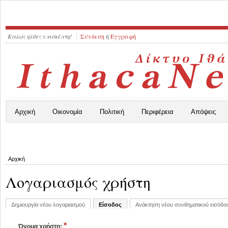
Καλώς ήλθες επισκέπτη!
Σύνδεση
ή
Εγγραφή
Αρχική
Οικονομία
Πολιτική
Περιφέρεια
Απόψεις
Αρχική
Λογαριασμός χρήστη
Δημιουργία νέου λογαριασμού
Είσοδος
Ανάκτηση νέου συνθηματικού εισόδο
*
Όνομα χρήστη: