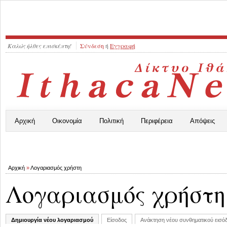
Καλώς ήλθες επισκέπτη!
Σύνδεση
ή
Εγγραφή
Αρχική
Οικονομία
Πολιτική
Περιφέρεια
Απόψεις
Αρχική
»
Λογαριασμός χρήστη
Λογαριασμός χρήστη
Δημιουργία νέου λογαριασμού
Είσοδος
Ανάκτηση νέου συνθηματικού εισό