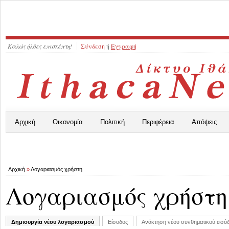
Καλώς ήλθες επισκέπτη!
Σύνδεση
ή
Εγγραφή
Αρχική
Οικονομία
Πολιτική
Περιφέρεια
Απόψεις
Αρχική
»
Λογαριασμός χρήστη
Λογαριασμός χρήστη
Δημιουργία νέου λογαριασμού
Είσοδος
Ανάκτηση νέου συνθηματικού εισό